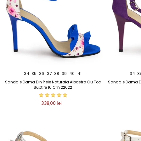
34
35
36
37
38
39
40
41
34
3
Sandale Dama Din Piele Naturala Albastra Cu Toc
Sandale Dama Din
Subtire 10 Cm 22022
339,00 lei