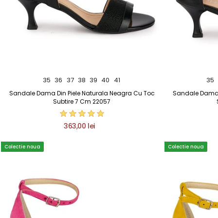
35
36
37
38
39
40
41
35
Sandale Dama Din Piele Naturala Neagra Cu Toc
Sandale Dama D
Subtire 7 Cm 22057
363,00 lei
Colectie noua
Colectie noua