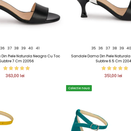
36
37
38
39
40
41
35
36
37
38
39
4
in Piele Naturala Neagra Cu Toc
Sandale Dama Din Piele Natural
Subtire 7 Cm 22056
Subtire 6.5 Cm 220
363,00 lei
351,00 lei
Colectie noua