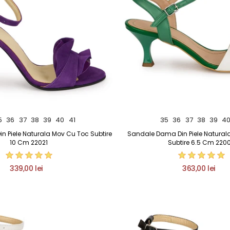
5
36
37
38
39
40
41
35
36
37
38
39
4
 Piele Naturala Mov Cu Toc Subtire
Sandale Dama Din Piele Natural
10 Cm 22021
Subtire 6.5 Cm 220
339,00 lei
363,00 lei