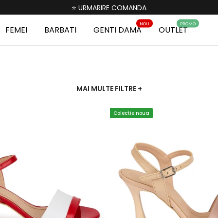
⭐ URMARIRE COMANDA
NOU
PROMO
FEMEI
BARBATI
GENTI DAMA
OUTLET
MAI MULTE FILTRE
+
Colectie noua