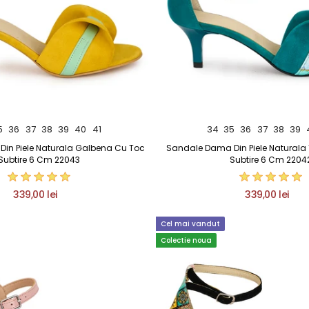
5
36
37
38
39
40
41
34
35
36
37
38
39
in Piele Naturala Galbena Cu Toc
Sandale Dama Din Piele Naturala
Subtire 6 Cm 22043
Subtire 6 Cm 2204
339,00 lei
339,00 lei
Cel mai vandut
Colectie noua