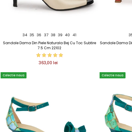
34
35
36
37
38
39
40
41
3
Sandale Dama Din Piele Naturala Bej Cu Toc Subtire
Sandale Dama Din 
7.5 Cm 22102
363,00 lei
Colectie noua
Colectie noua