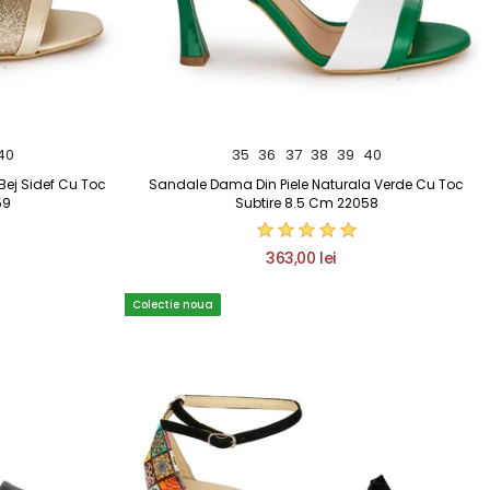
40
35
36
37
38
39
40
Bej Sidef Cu Toc
Sandale Dama Din Piele Naturala Verde Cu Toc
59
Subtire 8.5 Cm 22058
363,00 lei
Colectie noua