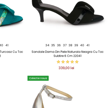
40
41
34
35
36
37
38
39
40
41
 Turcoaz Cu Toc
Sandale Dama Din Piele Naturala Neagra Cu Toc
2
Subtire 6 Cm 22041
339,00 lei
Colectie noua