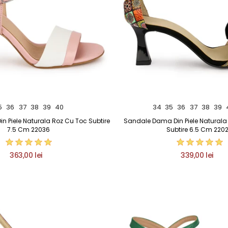
5
36
37
38
39
40
34
35
36
37
38
39
 Piele Naturala Roz Cu Toc Subtire
Sandale Dama Din Piele Natural
7.5 Cm 22036
Subtire 6.5 Cm 220
363,00 lei
339,00 lei