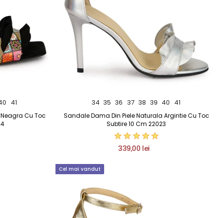
40
41
34
35
36
37
38
39
40
41
a Neagra Cu Toc
Sandale Dama Din Piele Naturala Argintie Cu Toc
24
Subtire 10 Cm 22023
339,00 lei
Cel mai vandut