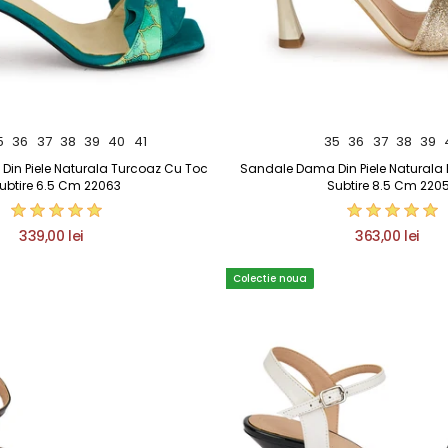
5
36
37
38
39
40
41
35
36
37
38
39
in Piele Naturala Turcoaz Cu Toc
Sandale Dama Din Piele Naturala 
ubtire 6.5 Cm 22063
Subtire 8.5 Cm 220
339,00 lei
363,00 lei
Colectie noua