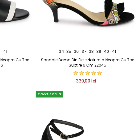
0
41
34
35
36
37
38
39
40
41
a Neagra Cu Toc
Sandale Dama Din Piele Naturala Neagra Cu Toc
46
Subtire 6 Cm 22045
339,00 lei
Colectie noua