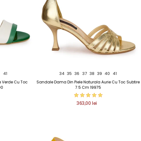
0
41
34
35
36
37
38
39
40
41
a Verde Cu Toc
Sandale Dama Din Piele Naturala Aurie Cu Toc Subtire
00
7.5 Cm 19975
363,00 lei