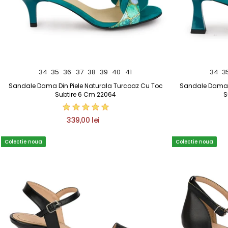
34
35
36
37
38
39
40
41
34
3
Sandale Dama Din Piele Naturala Turcoaz Cu Toc
Sandale Dama D
Subtire 6 Cm 22064
S
339,00 lei
Colectie noua
Colectie noua