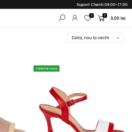
Suport Clienti 09:00-17:00
0
0
0,00 lei
Data, nou la vechi
Colectie noua