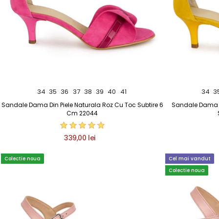
34
35
36
37
38
39
40
41
34
3
Sandale Dama Din Piele Naturala Roz Cu Toc Subtire 6
Sandale Dama D
Cm 22044
339,00 lei
Colectie noua
Cel mai vandut
Colectie noua