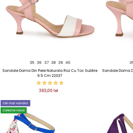
35
36
37
38
39
40
3
Sandale Dama Din Piele Naturala Roz Cu Toc Subtire
Sandale Dama Din
6.5 Cm 22037
363,00 lei
Cel mai vandut
Colectie noua