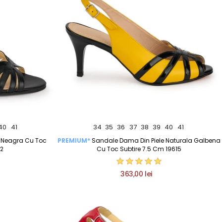
40
41
34
35
36
37
38
39
40
41
a Neagra Cu Toc
PREMIUM*
Sandale Dama Din Piele Naturala Galbena
72
Cu Toc Subtire 7.5 Cm 19615
363,00 lei