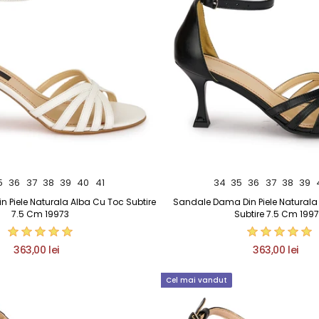
5
36
37
38
39
40
41
34
35
36
37
38
39
 Piele Naturala Alba Cu Toc Subtire
Sandale Dama Din Piele Natural
7.5 Cm 19973
Subtire 7.5 Cm 199
363,00 lei
363,00 lei
Cel mai vandut