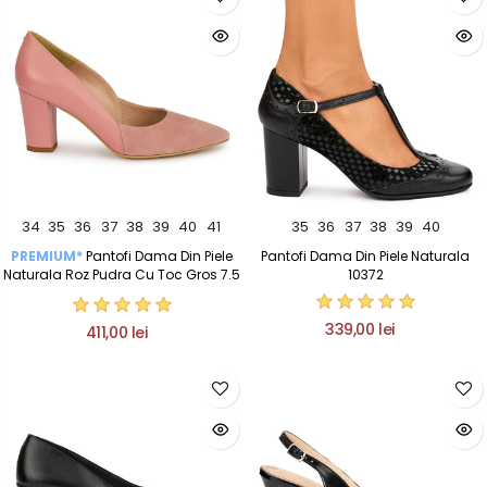
34
35
36
37
38
39
40
41
35
36
37
38
39
40
PREMIUM*
Pantofi Dama Din Piele
Pantofi Dama Din Piele Naturala
Naturala Roz Pudra Cu Toc Gros 7.5
10372
Cm 19811
339,00 lei
411,00 lei