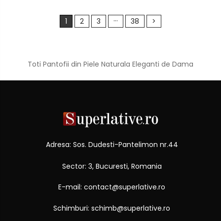
…
1
2
3
38
>
Toti Pantofii din Piele Naturala Eleganti de Dama
Adresa: Sos. Dudesti-Pantelimon nr.44
Sector: 3, Bucuresti, Romania
E-mail: contact@superlative.ro
Schimburi: schimb@superlative.ro