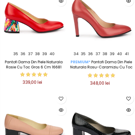
35
36
37
38
39
40
34
35
36
37
38
39
40
41
Pantofi Dama Din Piele Naturala
PREMIUM*
Pantofi Dama Din Piele
Rosie Cu Toc Gros 6 Cm 16681
Naturala Rosu-Caramiziu Cu Toc
Subtire 9.5 Cm 15513
339,00 lei
348,00 lei