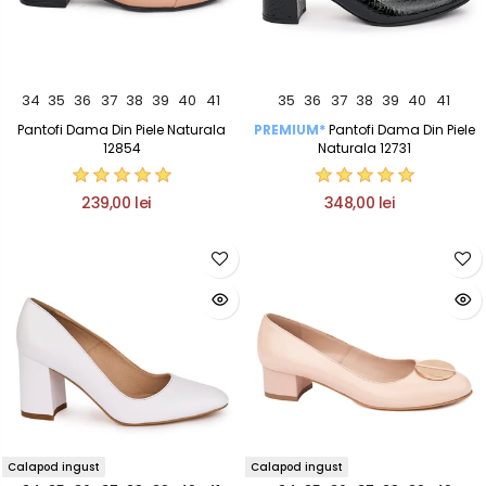
34
35
36
37
38
39
40
41
35
36
37
38
39
40
41
Pantofi Dama Din Piele Naturala
PREMIUM*
Pantofi Dama Din Piele
12854
Naturala 12731
239,00 lei
348,00 lei
Calapod ingust
Calapod ingust