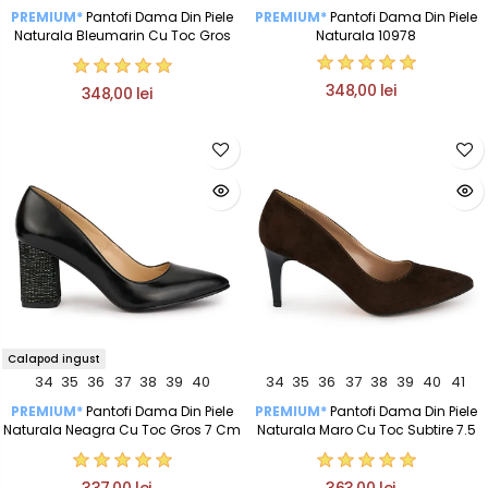
PREMIUM*
Pantofi Dama Din Piele
PREMIUM*
Pantofi Dama Din Piele
Naturala Bleumarin Cu Toc Gros
Naturala 10978
9.5 Cm 17160
348,00 lei
348,00 lei
Calapod ingust
34
35
36
37
38
39
40
34
35
36
37
38
39
40
41
PREMIUM*
Pantofi Dama Din Piele
PREMIUM*
Pantofi Dama Din Piele
Naturala Neagra Cu Toc Gros 7 Cm
Naturala Maro Cu Toc Subtire 7.5
16005
Cm 19377