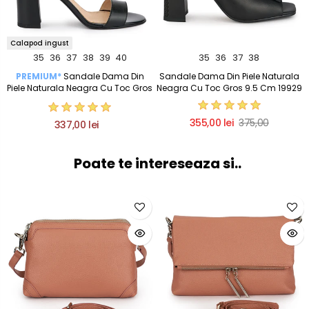
Calapod ingust
35
36
37
38
39
40
35
36
37
38
PREMIUM*
Sandale Dama Din
Sandale Dama Din Piele Naturala
5
Piele Naturala Neagra Cu Toc Gros
Neagra Cu Toc Gros 9.5 Cm 19929
8 Cm 15178
355,00 lei
375,00
337,00 lei
Poate te intereseaza si..