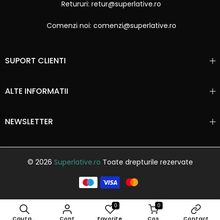
Retururi: retur@superlative.ro
Comenzi noi: comenzi@superlative.ro
SUPORT CLIENTI
ALTE INFORMATII
NEWSLETTER
© 2026
Superlative.ro
Toate drepturile rezervate
0
0
Cauta...
Cont
Favorite
Cos
Contact