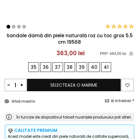
Sandale damă din piele naturală roz cu toc gros 5.5
cm 19568
363,00 lei
PRP: 484,00 lei
i
35
36
37
38
39
40
41
SELECTEAZA O MARIME
Ai intrebari ?
Ghid marimi
În funcție de dispozitivul folosit nuanțele produsului pot diferi.
CALITATE PREMIUM
Acest model este creat din piele naturală de calitate superioară,