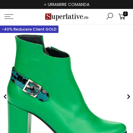
⭐ URMARIRE COMANDA
0
-40% Reducere Client GOLD