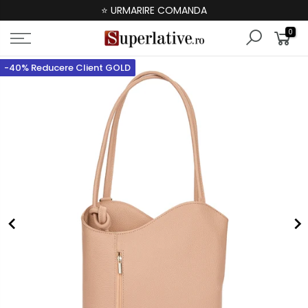
⭐ URMARIRE COMANDA
0
-40% Reducere Client GOLD