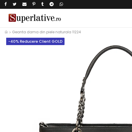
Geanta dama din piele naturala 11224
-40% Reducere Client GOLD