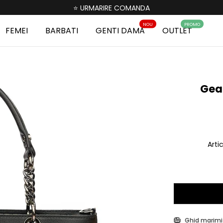
⭐ URMARIRE COMANDA
NOU
PROMO
FEMEI
BARBATI
GENTI DAMA
OUTLET
Gean
Arti
Ghid marimi