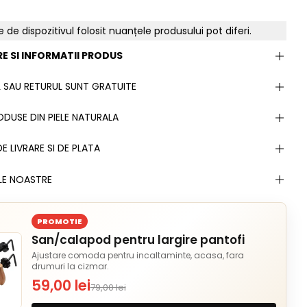
e de dispozitivul folosit nuanțele produsului pot diferi.
E SI INFORMATII PRODUS
 SAU RETURUL SUNT GRATUITE
DUSE DIN PIELE NATURALA
E LIVRARE SI DE PLATA
LE NOASTRE
PROMOTIE
San/calapod pentru largire pantofi
Ajustare comoda pentru incaltaminte, acasa, fara
drumuri la cizmar.
59,00 lei
79,00 lei