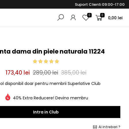
Suport Clienti 09:00-17:00
0
0
0,00 lei
ta dama din piele naturala 11224
173,40 lei
289,00 lei
385,00 lei
col disponibil doar pentru membrii Superlative Club
40% Extra Reducere! Devino membru
Intra in Club
Ai intrebari ?