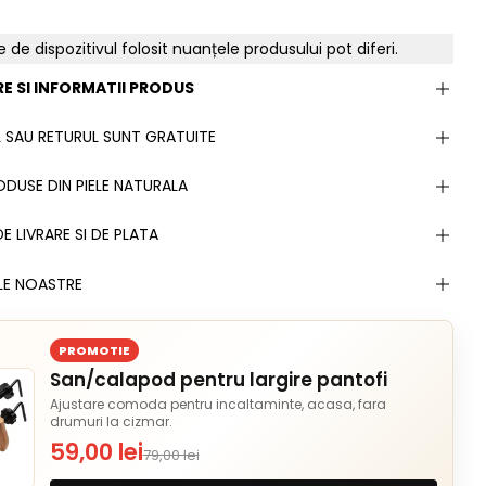
e de dispozitivul folosit nuanțele produsului pot diferi.
E SI INFORMATII PRODUS
 SAU RETURUL SUNT GRATUITE
DUSE DIN PIELE NATURALA
E LIVRARE SI DE PLATA
LE NOASTRE
PROMOTIE
San/calapod pentru largire pantofi
Ajustare comoda pentru incaltaminte, acasa, fara
drumuri la cizmar.
59,00 lei
79,00 lei