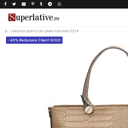
Geanta dama din piele naturala 11274
-40% Reducere Client GOLD