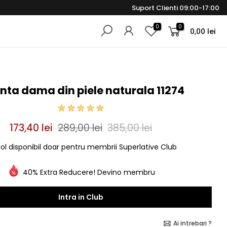
Suport Clienti 09:00-17:00
0
0
0,00 lei
nta dama din piele naturala 11274
173,40 lei
289,00 lei
385,00 lei
col disponibil doar pentru membrii Superlative Club
40% Extra Reducere! Devino membru
Intra in Club
Ai intrebari ?