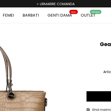
⭐ URMARIRE COMANDA
NOU
PROMO
FEMEI
BARBATI
GENTI DAMA
OUTLET
Gea
Arti
Ghid marimi