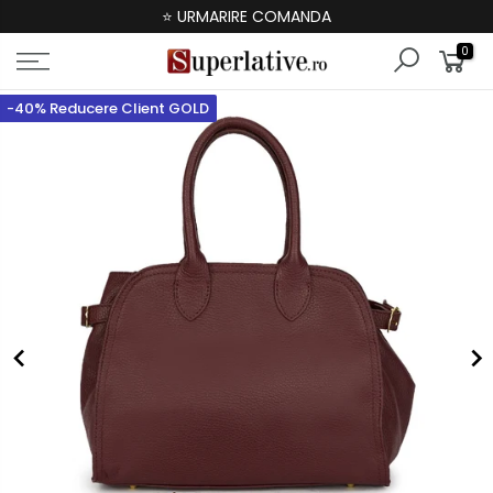
⭐ URMARIRE COMANDA
0
-40% Reducere Client GOLD