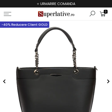
⭐ URMARIRE COMANDA
0
-40% Reducere Client GOLD