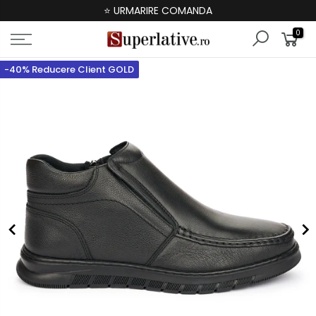
⭐ URMARIRE COMANDA
0
-40% Reducere Client GOLD