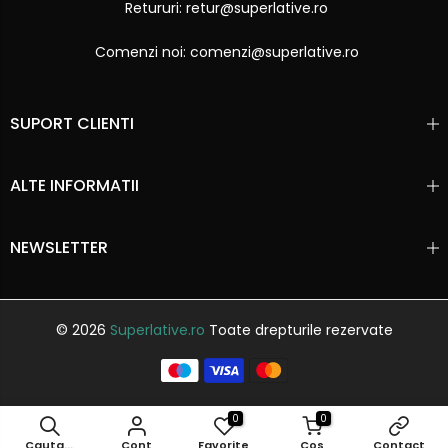
Retururi: retur@superlative.ro
Comenzi noi: comenzi@superlative.ro
SUPORT CLIENTI
ALTE INFORMATII
NEWSLETTER
© 2026
Superlative.ro
Toate drepturile rezervate
0
0
Cauta...
Cont
Favorite
Cos
Contact