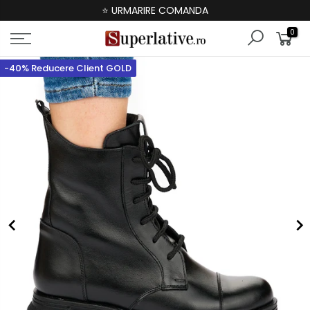
⭐ URMARIRE COMANDA
0
-40% Reducere Client GOLD