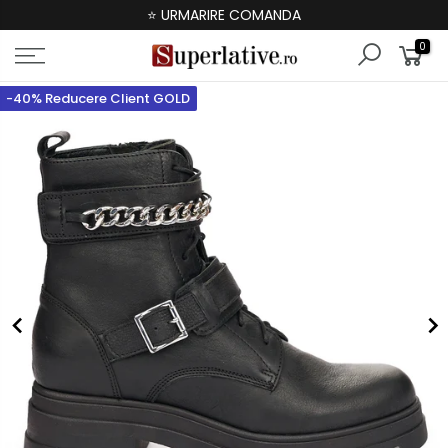
⭐ URMARIRE COMANDA
0
-40% Reducere Client GOLD