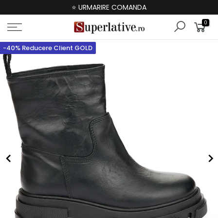
⭐ URMARIRE COMANDA
0
-40% Reducere Client GOLD