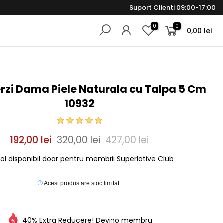
Suport Clienti 09:00-17:00
0
0
0,00 lei
rzi Dama Piele Naturala cu Talpa 5 Cm
10932
192,00 lei
320,00 lei
427,00 lei
col disponibil doar pentru membrii Superlative Club
Acest produs are stoc limitat.
40% Extra Reducere! Devino membru