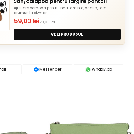
San/calapod pentru largire pantofi
Ajustare comoda pentru incaltaminte, acasa, fara
drumuri la cizmar.
59,00 lei
79,00 lei
VEZI PRODUSUL
ail
Messenger
WhatsApp