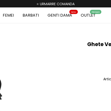
⭐ URMARIRE COMANDA
NOU
PROMO
FEMEI
BARBATI
GENTI DAMA
OUTLET
Ghete Ve
Arti