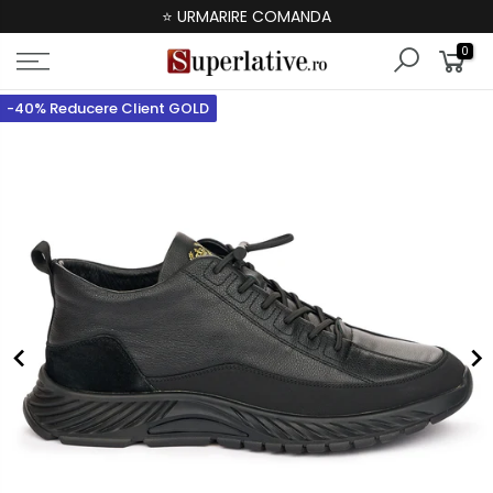
⭐ URMARIRE COMANDA
0
-40% Reducere Client GOLD