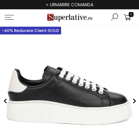
⭐ URMARIRE COMANDA
0
-40% Reducere Client GOLD