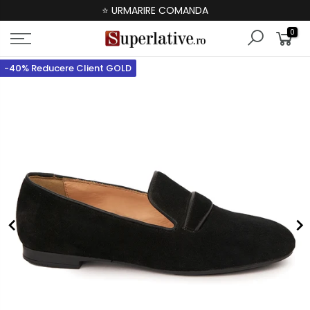
⭐ URMARIRE COMANDA
0
-40% Reducere Client GOLD