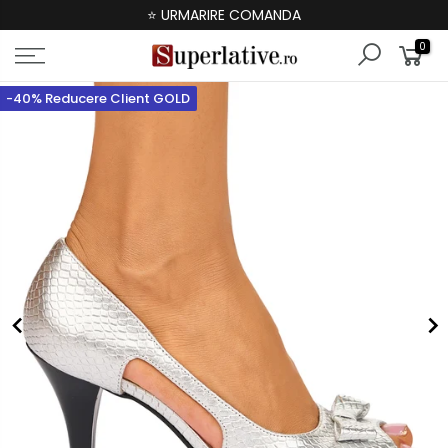
⭐ URMARIRE COMANDA
0
-40% Reducere Client GOLD