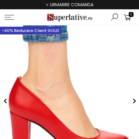
⭐ URMARIRE COMANDA
0
-40% Reducere Client GOLD