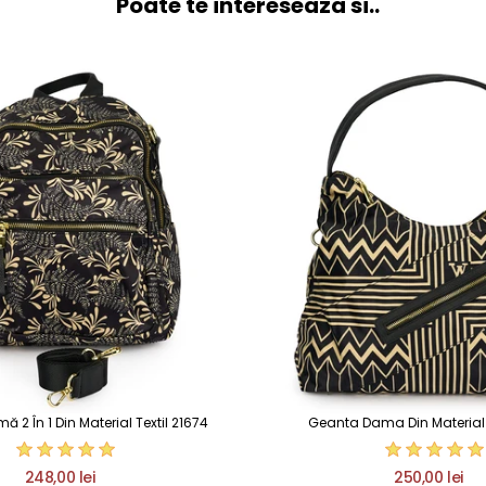
Poate te intereseaza si..
2 În 1 Din Material Textil 21674
Geanta Dama Din Material T
248,00 lei
250,00 lei