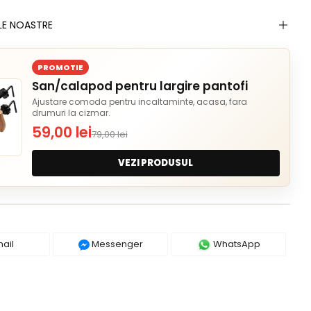
LE NOASTRE
PROMOTIE
San/calapod pentru largire pantofi
Ajustare comoda pentru incaltaminte, acasa, fara
drumuri la cizmar.
59,00 lei
79,00 lei
VEZI PRODUSUL
ail
Messenger
WhatsApp