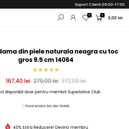
Suport Clienti 09:00-17:00
0
0
0,00 lei
dama din piele naturala neagra cu toc
gros 9.5 cm 14064
167,40 lei
279,00 lei
372,00 lei
col disponibil doar pentru membrii Superlative Club
Acest produs are stoc limitat.
40% Extra Reducere! Devino membru