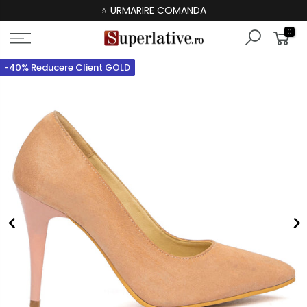
⭐ URMARIRE COMANDA
0
-40% Reducere Client GOLD