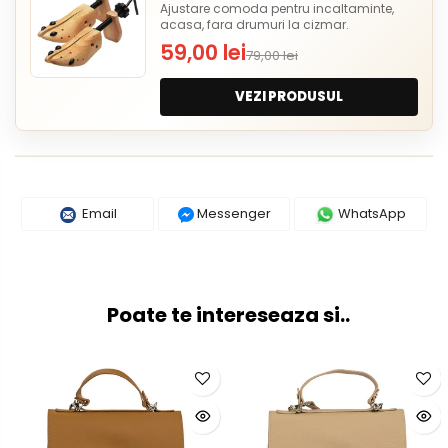
Ajustare comoda pentru incaltaminte,
acasa, fara drumuri la cizmar.
59,00 lei
79,00 lei
VEZI PRODUSUL
Email
Messenger
WhatsApp
Poate te intereseaza si..