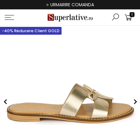
⭐ URMARIRE COMANDA
0
-40% Reducere Client GOLD