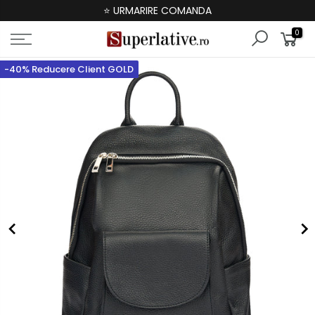
⭐ URMARIRE COMANDA
0
-40% Reducere Client GOLD