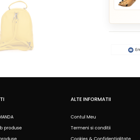
Em
TI
ALTE INFORMATII
MANDA
Contul Meu
b produse
Termeni si conditii
 produse
Cookies & Confidentialitate