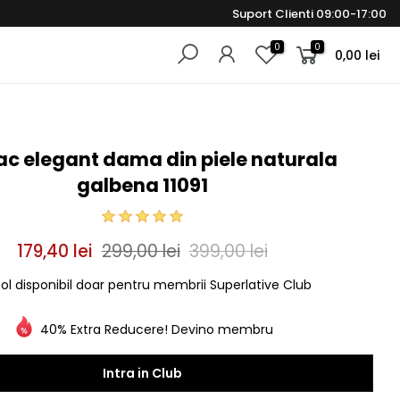
Suport Clienti 09:00-17:00
0
0
0,00 lei
c elegant dama din piele naturala
galbena 11091
179,40 lei
299,00 lei
399,00 lei
col disponibil doar pentru membrii Superlative Club
40% Extra Reducere! Devino membru
Intra in Club