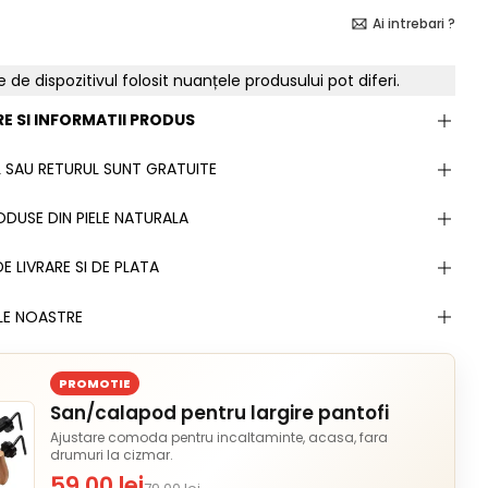
Ai intrebari ?
e de dispozitivul folosit nuanțele produsului pot diferi.
E SI INFORMATII PRODUS
 SAU RETURUL SUNT GRATUITE
DUSE DIN PIELE NATURALA
E LIVRARE SI DE PLATA
LE NOASTRE
PROMOTIE
San/calapod pentru largire pantofi
Ajustare comoda pentru incaltaminte, acasa, fara
drumuri la cizmar.
59,00 lei