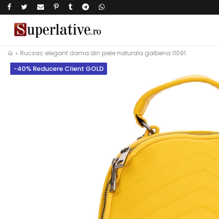
Rucsac elegant dama din piele naturala galbena 11091
-40% Reducere Client GOLD