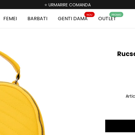
⭐ URMARIRE COMANDA
NOU
PROMO
FEMEI
BARBATI
GENTI DAMA
OUTLET
Rucsa
Arti