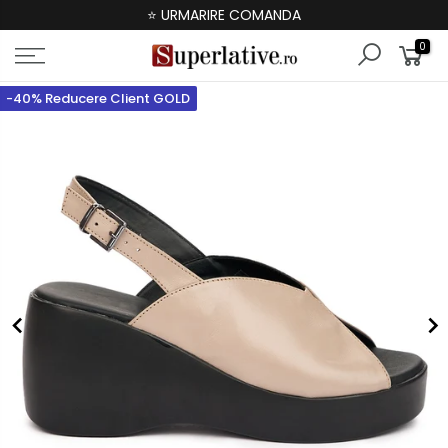
⭐ URMARIRE COMANDA
0
-40% Reducere Client GOLD