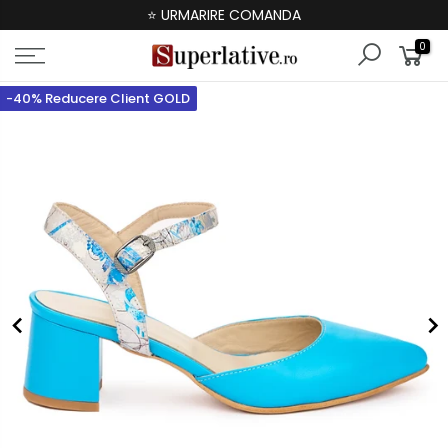
⭐ URMARIRE COMANDA
0
-40% Reducere Client GOLD