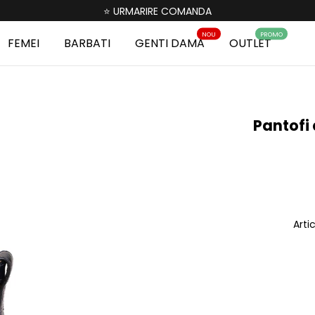
⭐ URMARIRE COMANDA
NOU
PROMO
FEMEI
BARBATI
GENTI DAMA
OUTLET
Pantofi
Arti