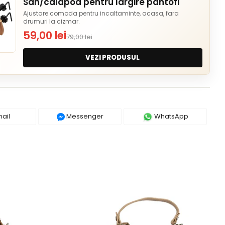
San/calapod pentru largire pantofi
Ajustare comoda pentru incaltaminte, acasa, fara
drumuri la cizmar.
59,00 lei
79,00 lei
VEZI PRODUSUL
ail
Messenger
WhatsApp