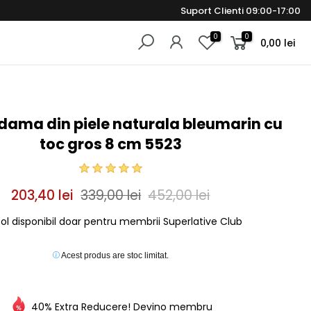
Suport Clienti 09:00-17:00
0
0
0,00 lei
 dama din piele naturala bleumarin cu
toc gros 8 cm 5523
203,40 lei
339,00 lei
452,00 lei
col disponibil doar pentru membrii Superlative Club
Acest produs are stoc limitat.
40% Extra Reducere! Devino membru