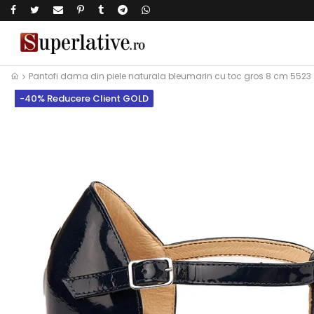
Pantofi dama din piele naturala bleumarin cu toc gros 8 cm 5523
-40% Reducere Client GOLD