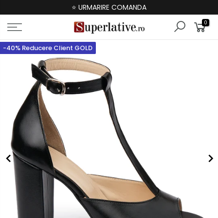
⭐ URMARIRE COMANDA
0
-40% Reducere Client GOLD