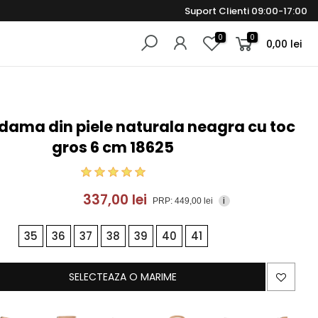
Suport Clienti 09:00-17:00
0
0
0,00 lei
dama din piele naturala neagra cu toc
gros 6 cm 18625
337,00 lei
PRP: 449,00 lei
i
35
36
37
38
39
40
41
SELECTEAZA O MARIME