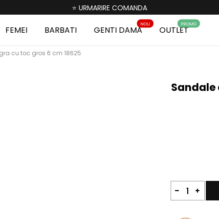
⭐ URMARIRE COMANDA
NOU
PROMO
FEMEI
BARBATI
GENTI DAMA
OUTLET
gra cu toc gros 6 cm 18625
Sandale 