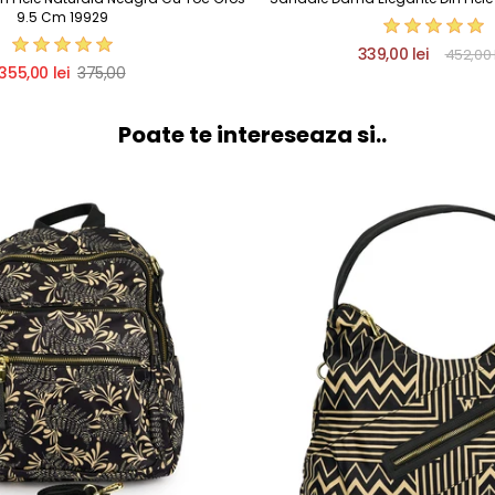
9.5 Cm 19929
339,00 lei
452,00 
355,00 lei
375,00
Poate te intereseaza si..