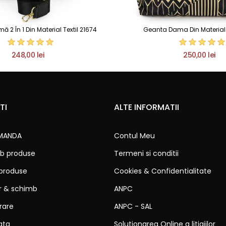
2 În 1 Din Material Textil 21674
Geanta Dama Din Material T
248,00 lei
250,00 lei
TI
ALTE INFORMATII
MANDA
Contul Meu
b produse
Termeni si conditii
 produse
Cookies & Confidentialitate
ur & schimb
ANPC
vrare
ANPC - SAL
ata
Solutionarea Online a litigiilor