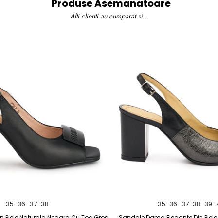
Produse Asemanatoare
Alti clienti au cumparat si...
35
36
37
38
35
36
37
38
39
 Piele Naturala Neagra Cu Toc Gros
Sandale Dama Elegante Din Piele