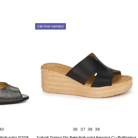
Cel mai vandut
40
36
37
38
39
 Naturala 10208
Saboti Dama Din Piele Naturala Neagra Cu Platforma