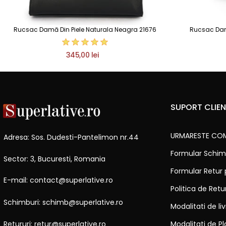
Rucsac Damă Din Piele Naturala Neagra 21676
Rucsac Damă 
345,00 lei
SUPORT CLIEN
URMARESTE CO
Adresa: Sos. Dudesti-Pantelimon nr.44
Formular Schim
Sector: 3, Bucuresti, Romania
Formular Retur
E-mail: contact@superlative.ro
Politica de Ret
Schimburi: schimb@superlative.ro
Modalitati de li
Modalitati de Pl
Retururi: retur@superlative.ro