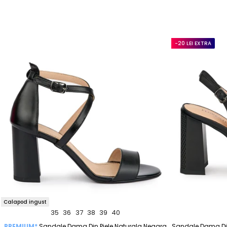
-20 LEI EXTRA
Calapod ingust
35
36
37
38
39
40
PREMIUM*
Sandale Dama Din Piele Naturala Neagra
Sandale Dama Din