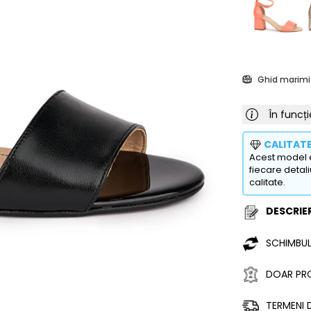
Ghid marimi
În funcți
CALITAT
Acest model e
fiecare detali
calitate.
DESCRIER
SCHIMBUL
DOAR PRO
TERMENI D