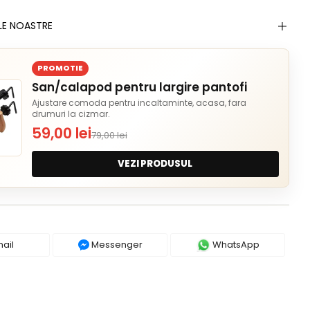
LE NOASTRE
PROMOTIE
San/calapod pentru largire pantofi
Ajustare comoda pentru incaltaminte, acasa, fara
drumuri la cizmar.
59,00 lei
79,00 lei
VEZI PRODUSUL
ail
Messenger
WhatsApp