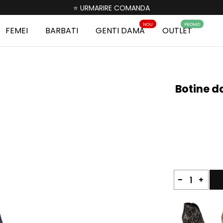
⭐ URMARIRE COMANDA
NOU
PROMO
FEMEI
BARBATI
GENTI DAMA
OUTLET
Botine d