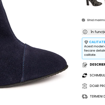
Ghid marimi
În funcți
CALITAT
Acest model e
fiecare detali
calitate.
DESCRIER
SCHIMBUL
DOAR PRO
TERMENI D