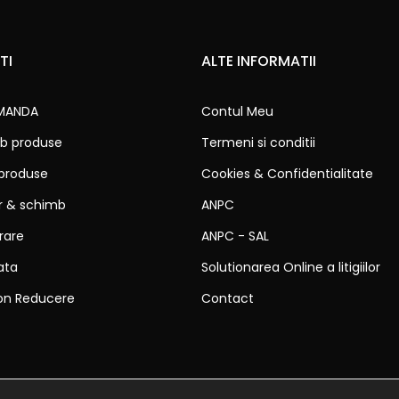
TI
ALTE INFORMATII
MANDA
Contul Meu
b produse
Termeni si conditii
 produse
Cookies & Confidentialitate
ur & schimb
ANPC
vrare
ANPC - SAL
ata
Solutionarea Online a litigiilor
on Reducere
Contact