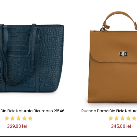
in Piele Naturala Bleumarin 21546
Rucsac Damă Din Piele Natur
329,00 lei
345,00 lei