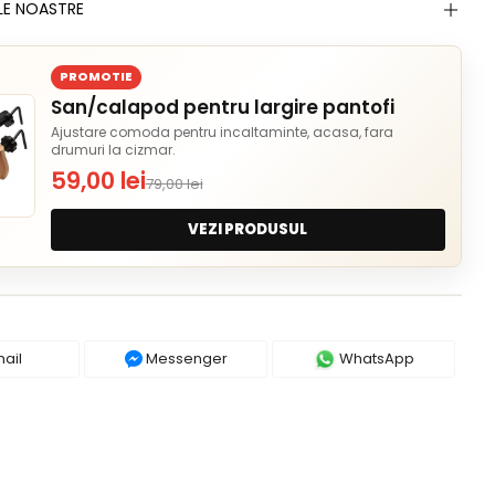
LE NOASTRE
PROMOTIE
San/calapod pentru largire pantofi
Ajustare comoda pentru incaltaminte, acasa, fara
drumuri la cizmar.
59,00 lei
79,00 lei
VEZI PRODUSUL
ail
Messenger
WhatsApp