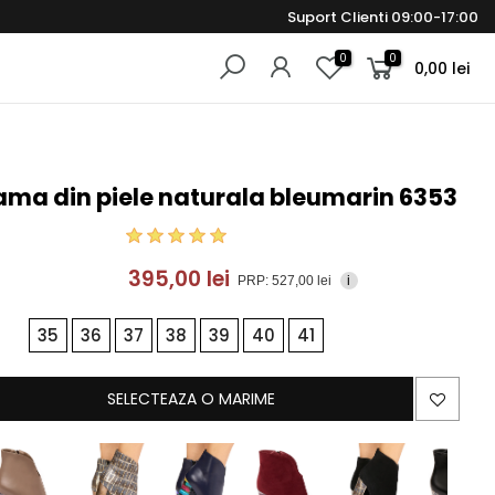
Suport Clienti 09:00-17:00
0
0
0,00 lei
ama din piele naturala bleumarin 6353
395,00 lei
PRP: 527,00 lei
i
35
36
37
38
39
40
41
SELECTEAZA O MARIME