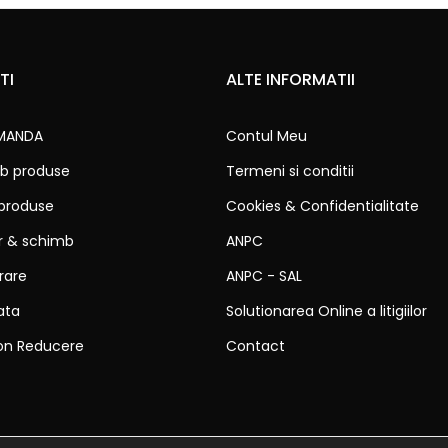
TI
ALTE INFORMATII
MANDA
Contul Meu
b produse
Termeni si conditii
 produse
Cookies & Confidentialitate
ur & schimb
ANPC
vrare
ANPC - SAL
ata
Solutionarea Online a litigiilor
on Reducere
Contact