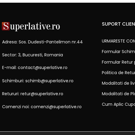
SUPORT CLIEN
URMARESTE CO
Adresa: Sos. Dudesti-Pantelimon nr.44
Formular Schim
Sector: 3, Bucuresti, Romania
Formular Retur
E-mail: contact@superlative.ro
Politica de Ret
Schimburi: schimb@superlative.ro
Modalitati de li
Modalitati de Pl
Retururi: retur@superlative.ro
Cum Aplic Cup
Comenzi noi: comenzi@superlative.ro