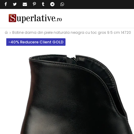
Botine dama din piele naturala neagra cu toc gros 9.5 cm 14720
-40% Reducere Client GOLD