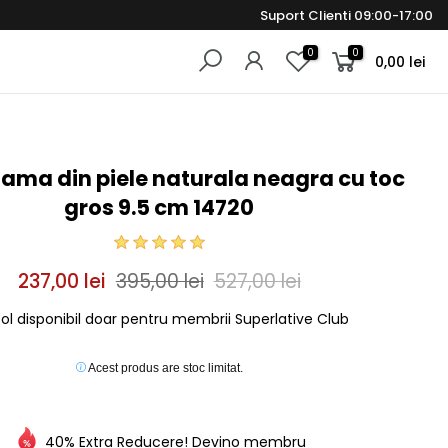
Suport Clienti 09:00-17:00
0
0
0,00 lei
dama din piele naturala neagra cu toc
gros 9.5 cm 14720
237,00 lei
395,00 lei
527,00 lei
col disponibil doar pentru membrii Superlative Club
Acest produs are stoc limitat.
40% Extra Reducere! Devino membru