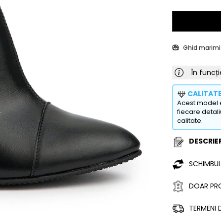
Ghid marimi
În funcți
CALITAT
Acest model e
fiecare detali
calitate.
DESCRIER
SCHIMBUL
DOAR PRO
TERMENI D