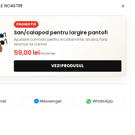
LE NOASTRE
PROMOTIE
San/calapod pentru largire pantofi
Ajustare comoda pentru incaltaminte, acasa, fara
drumuri la cizmar.
59,00 lei
79,00 lei
VEZI PRODUSUL
ail
Messenger
WhatsApp