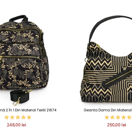
2 În 1 Din Material Textil 21674
Geanta Dama Din Material T
248,00 lei
250,00 lei