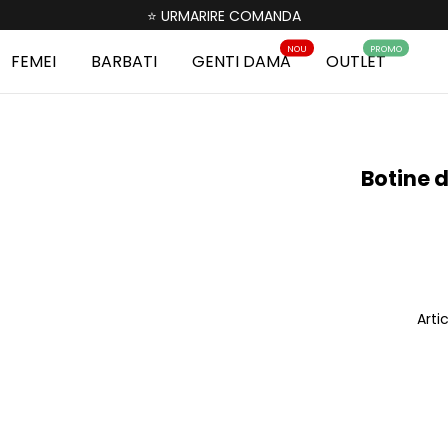
⭐ URMARIRE COMANDA
NOU
PROMO
FEMEI
BARBATI
GENTI DAMA
OUTLET
Botine 
Arti