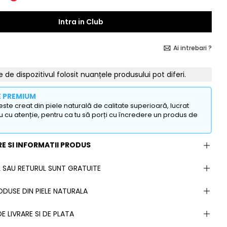
Intra in Club
Ai intrebari ?
e de dispozitivul folosit nuanțele produsului pot diferi.
E PREMIUM
ste creat din piele naturală de calitate superioară, lucrat
u cu atenție, pentru ca tu să porți cu încredere un produs de
E SI INFORMATII PRODUS
 SAU RETURUL SUNT GRATUITE
DUSE DIN PIELE NATURALA
E LIVRARE SI DE PLATA