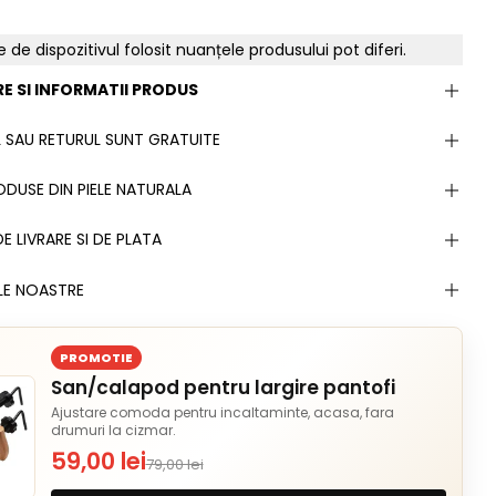
e de dispozitivul folosit nuanțele produsului pot diferi.
E SI INFORMATII PRODUS
 SAU RETURUL SUNT GRATUITE
DUSE DIN PIELE NATURALA
E LIVRARE SI DE PLATA
LE NOASTRE
PROMOTIE
San/calapod pentru largire pantofi
Ajustare comoda pentru incaltaminte, acasa, fara
drumuri la cizmar.
59,00 lei
79,00 lei