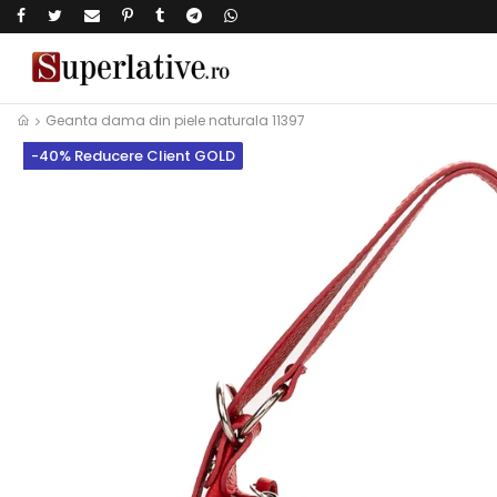
Geanta dama din piele naturala 11397
-40% Reducere Client GOLD