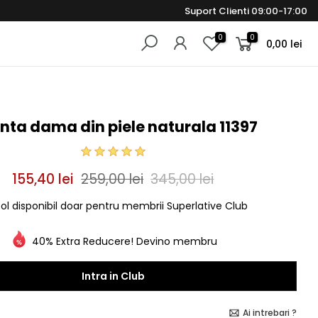
Suport Clienti 09:00-17:00
0
0
0,00 lei
nta dama din piele naturala 11397
155,40 lei
259,00 lei
345,00 lei
col disponibil doar pentru membrii Superlative Club
40% Extra Reducere! Devino membru
Intra in Club
Ai intrebari ?