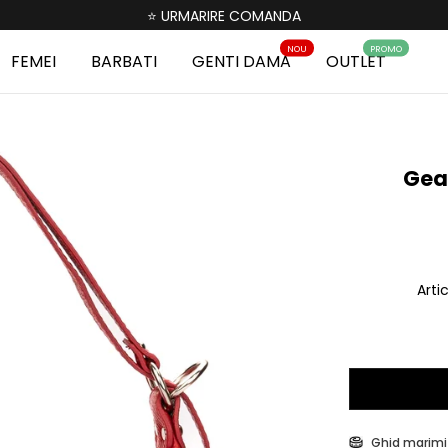
⭐ URMARIRE COMANDA
NOU
PROMO
FEMEI
BARBATI
GENTI DAMA
OUTLET
Gea
Arti
Ghid marimi