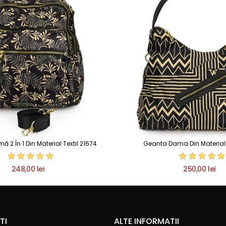
2 În 1 Din Material Textil 21674
Geanta Dama Din Material T
248,00 lei
250,00 lei
TI
ALTE INFORMATII