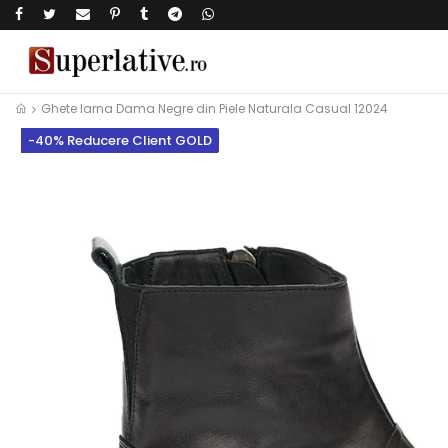
Ghete Iarna Dama Negre din Piele Naturala Casual 12024
-40% Reducere Client GOLD