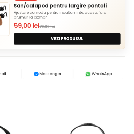
San/calapod pentru largire pantofi
Ajustare comoda pentru incaltaminte, acasa, fara
drumuri la cizmar.
59,00 lei
79,00 lei
VEZI PRODUSUL
ail
Messenger
WhatsApp