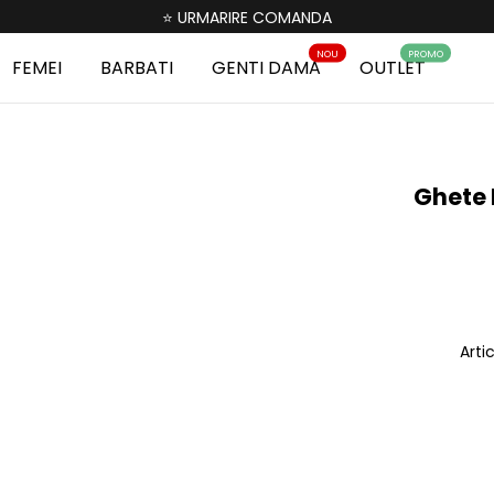
⭐ URMARIRE COMANDA
NOU
PROMO
FEMEI
BARBATI
GENTI DAMA
OUTLET
Ghete 
Arti