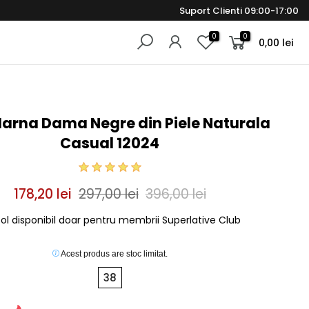
Suport Clienti 09:00-17:00
0
0
0,00 lei
Iarna Dama Negre din Piele Naturala
Casual 12024
178,20 lei
297,00 lei
396,00 lei
col disponibil doar pentru membrii Superlative Club
Acest produs are stoc limitat.
38