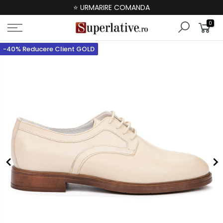
⭐ URMARIRE COMANDA
0
-40% Reducere Client GOLD