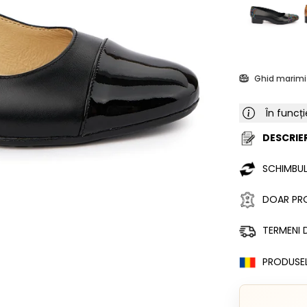
Ghid marimi
În funcți
DESCRIER
SCHIMBUL
DOAR PRO
TERMENI D
PRODUSE