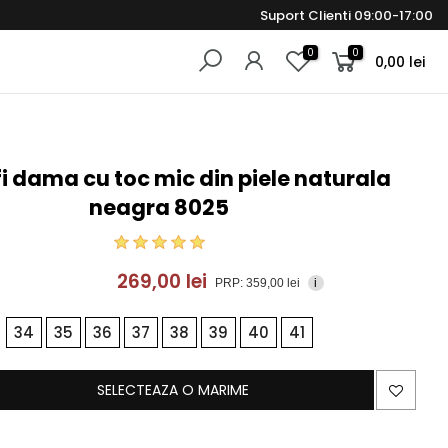
Suport Clienti 09:00-17:00
0
0
0,00 lei
i dama cu toc mic din piele naturala
neagra 8025
269,00 lei
PRP: 359,00 lei
i
34
35
36
37
38
39
40
41
SELECTEAZA O MARIME