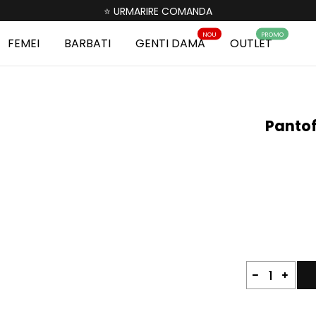
⭐ URMARIRE COMANDA
NOU
PROMO
FEMEI
BARBATI
GENTI DAMA
OUTLET
Pantof