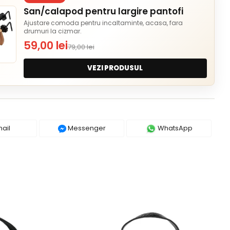
San/calapod pentru largire pantofi
Ajustare comoda pentru incaltaminte, acasa, fara
drumuri la cizmar.
59,00 lei
79,00 lei
VEZI PRODUSUL
ail
Messenger
WhatsApp