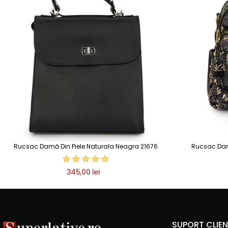
Rucsac Damă Din Piele Naturala Neagra 21676
Rucsac Damă 
345,00 lei
SUPORT CLIEN