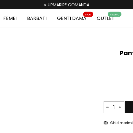
⭐ URMARIRE COMANDA
NOU
PROMO
FEMEI
BARBATI
GENTI DAMA
OUTLET
Pant
Ghid marimi