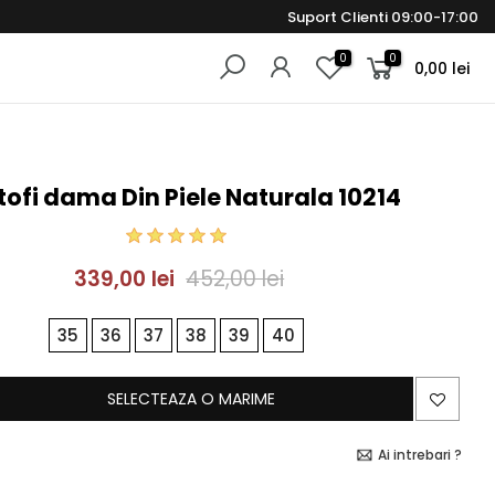
Suport Clienti 09:00-17:00
0
0
0,00 lei
ofi dama Din Piele Naturala 10214
339,00 lei
452,00 lei
35
36
37
38
39
40
SELECTEAZA O MARIME
Ai intrebari ?