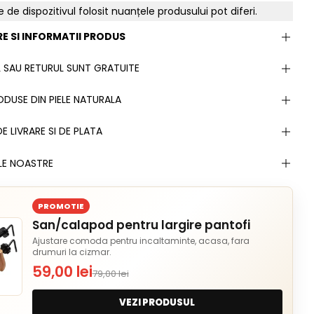
e de dispozitivul folosit nuanțele produsului pot diferi.
E SI INFORMATII PRODUS
 SAU RETURUL SUNT GRATUITE
DUSE DIN PIELE NATURALA
E LIVRARE SI DE PLATA
LE NOASTRE
PROMOTIE
San/calapod pentru largire pantofi
Ajustare comoda pentru incaltaminte, acasa, fara
drumuri la cizmar.
59,00 lei
79,00 lei
VEZI PRODUSUL