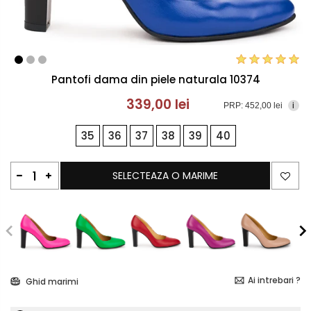
Pantofi dama din piele naturala 10374
339,00 lei
PRP: 452,00 lei
i
35
36
37
38
39
40
SELECTEAZA O MARIME
Ai intrebari ?
Ghid marimi