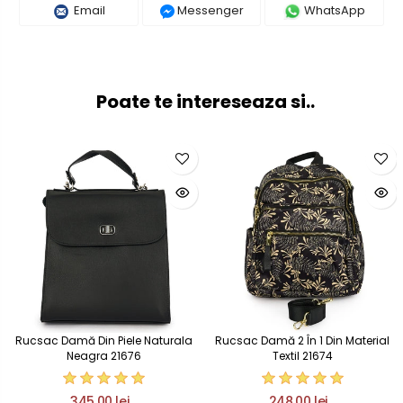
Email
Messenger
WhatsApp
Poate te intereseaza si..
Rucsac Damă Din Piele Naturala
Rucsac Damă 2 În 1 Din Material
Neagra 21676
Textil 21674
345,00 lei
248,00 lei