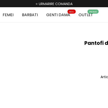
⭐ URMARIRE COMANDA
NOU
PROMO
FEMEI
BARBATI
GENTI DAMA
OUTLET
Pantofi 
Arti