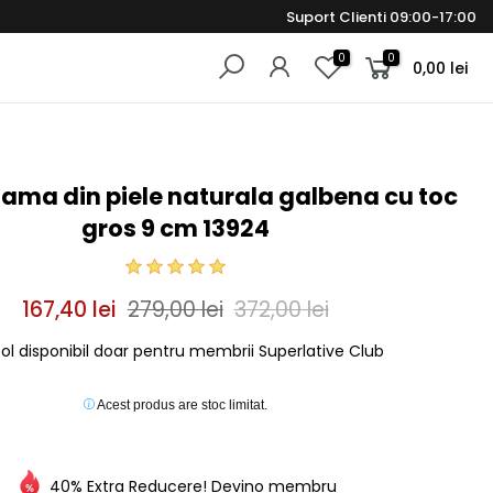
Suport Clienti 09:00-17:00
0
0
0,00 lei
dama din piele naturala galbena cu toc
gros 9 cm 13924
167,40 lei
279,00 lei
372,00 lei
col disponibil doar pentru membrii Superlative Club
Acest produs are stoc limitat.
40% Extra Reducere! Devino membru