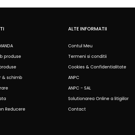
TI
ALTE INFORMATII
MANDA
Contul Meu
b produse
Termeni si conditii
 produse
Cookies & Confidentialitate
ur & schimb
ANPC
vrare
ANPC - SAL
ata
Solutionarea Online a litigiilor
on Reducere
Contact