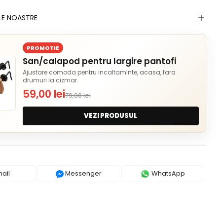
LE NOASTRE
PROMOTIE
San/calapod pentru largire pantofi
Ajustare comoda pentru incaltaminte, acasa, fara
drumuri la cizmar.
59,00 lei
79,00 lei
VEZI PRODUSUL
ail
Messenger
WhatsApp