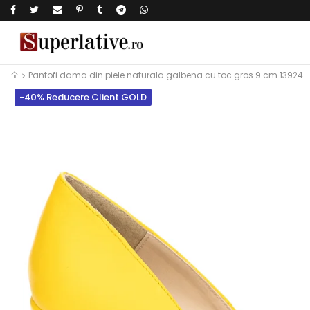
Pantofi dama din piele naturala galbena cu toc gros 9 cm 13924
-40% Reducere Client GOLD