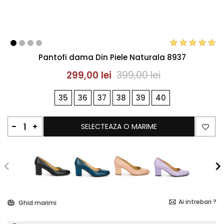
Pantofi dama Din Piele Naturala 8937
299,00 lei
399,00 lei
35
36
37
38
39
40
SELECTEAZA O MARIME
Ai intrebari ?
Ghid marimi