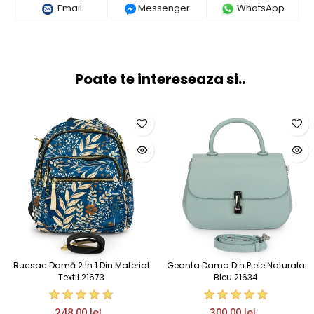
Email
Messenger
WhatsApp
Poate te intereseaza si..
Rucsac Damă 2 În 1 Din Material
Geanta Dama Din Piele Naturala
Textil 21673
Bleu 21634
248,00 lei
300,00 lei