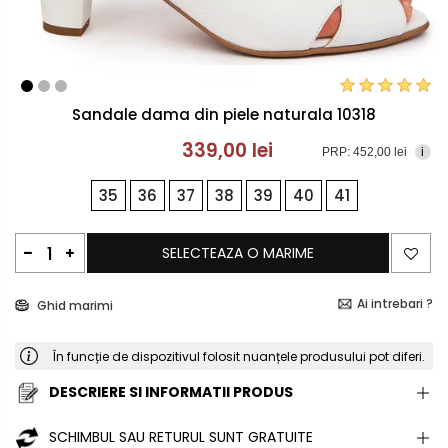
Sandale dama din piele naturala 10318
339,00 lei
PRP: 452,00 lei
i
35
36
37
38
39
40
41
SELECTEAZA O MARIME
Ai intrebari ?
Ghid marimi
În funcție de dispozitivul folosit nuanțele produsului pot diferi.
DESCRIERE SI INFORMATII PRODUS
SCHIMBUL SAU RETURUL SUNT GRATUITE