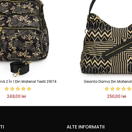
2 În 1 Din Material Textil 21674
Geanta Dama Din Material T
248,00 lei
250,00 lei
TI
ALTE INFORMATII