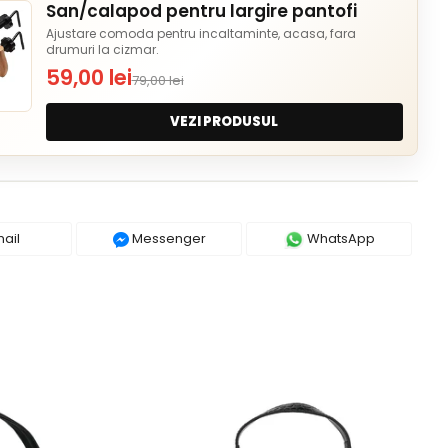
San/calapod pentru largire pantofi
Ajustare comoda pentru incaltaminte, acasa, fara
drumuri la cizmar.
59,00 lei
79,00 lei
VEZI PRODUSUL
ail
Messenger
WhatsApp