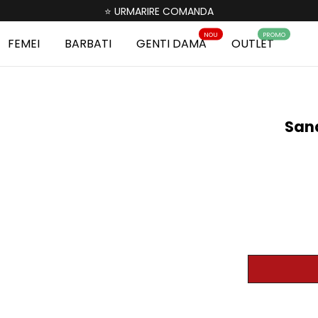
⭐ URMARIRE COMANDA
NOU
PROMO
FEMEI
BARBATI
GENTI DAMA
OUTLET
Sand