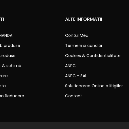
TI
ALTE INFORMATII
MANDA
Contul Meu
b produse
Termeni si conditii
 produse
Cookies & Confidentialitate
ur & schimb
ANPC
vrare
ANPC - SAL
ata
Solutionarea Online a litigiilor
on Reducere
Contact