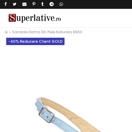
Sandale Dama Din Piele Naturala 8960
-40% Reducere Client GOLD