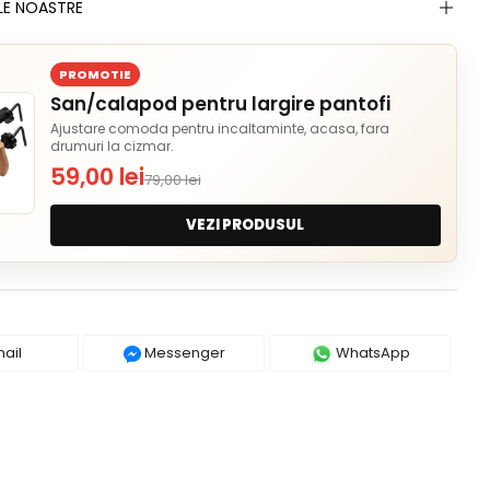
LE NOASTRE
PROMOTIE
San/calapod pentru largire pantofi
Ajustare comoda pentru incaltaminte, acasa, fara
drumuri la cizmar.
59,00 lei
79,00 lei
VEZI PRODUSUL
ail
Messenger
WhatsApp