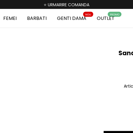
⭐ URMARIRE COMANDA
NOU
PROMO
FEMEI
BARBATI
GENTI DAMA
OUTLET
Sand
Arti