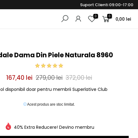
Suport Clienti 09:00-17:00
0
0
0,00 lei
ale Dama Din Piele Naturala 8960
167,40 lei
279,00 lei
372,00 lei
col disponibil doar pentru membrii Superlative Club
Acest produs are stoc limitat.
40% Extra Reducere! Devino membru