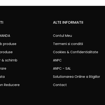
TI
ALTE INFORMATII
MANDA
Contul Meu
b produse
Termeni si conditii
 produse
Cookies & Confidentialitate
ur & schimb
ANPC
vrare
ANPC - SAL
ata
Solutionarea Online a litigiilor
on Reducere
Contact