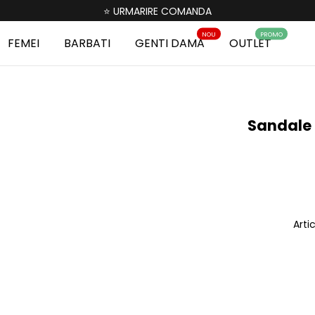
⭐ URMARIRE COMANDA
NOU
PROMO
FEMEI
BARBATI
GENTI DAMA
OUTLET
Sandale 
Arti