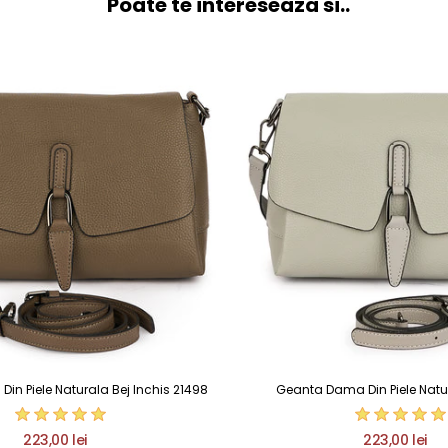
Poate te intereseaza si..
in Piele Naturala Bej Inchis 21498
Geanta Dama Din Piele Natur
223,00 lei
223,00 lei