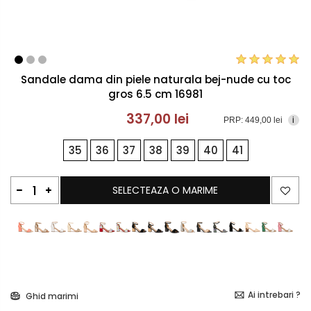
Sandale dama din piele naturala bej-nude cu toc
gros 6.5 cm 16981
337,00 lei
PRP: 449,00 lei
i
35
36
37
38
39
40
41
SELECTEAZA O MARIME
Ai intrebari ?
Ghid marimi