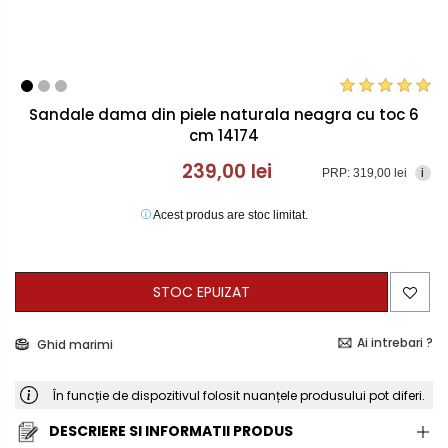
Sandale dama din piele naturala neagra cu toc 6
cm 14174
239,00 lei
PRP: 319,00 lei
i
Acest produs are stoc limitat.
STOC EPUIZAT
Ai intrebari ?
Ghid marimi
În funcție de dispozitivul folosit nuanțele produsului pot diferi.
DESCRIERE SI INFORMATII PRODUS