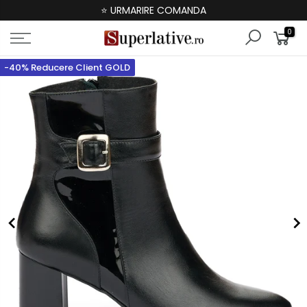
⭐ URMARIRE COMANDA
0
-40% Reducere Client GOLD