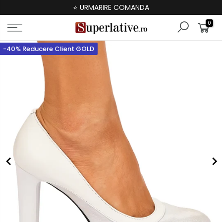
⭐ URMARIRE COMANDA
0
-40% Reducere Client GOLD