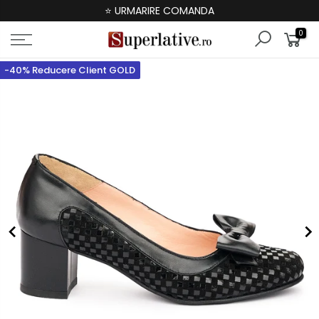
⭐ URMARIRE COMANDA
0
-40% Reducere Client GOLD