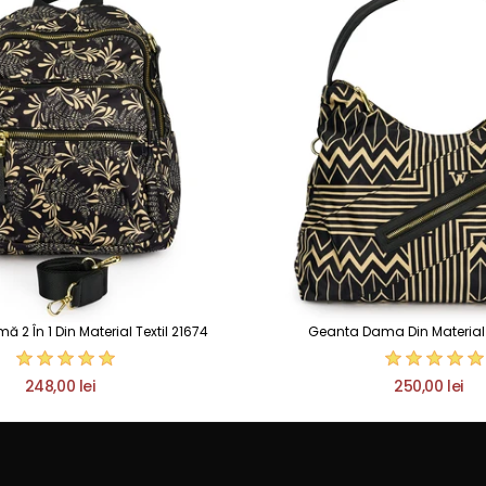
2 În 1 Din Material Textil 21674
Geanta Dama Din Material T
248,00 lei
250,00 lei