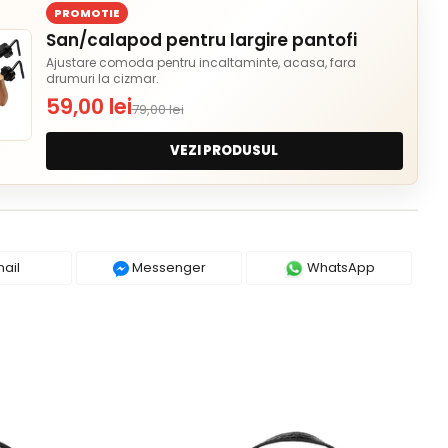
PROMOTIE
San/calapod pentru largire pantofi
Ajustare comoda pentru incaltaminte, acasa, fara
drumuri la cizmar.
59,00 lei
79,00 lei
VEZI PRODUSUL
ail
Messenger
WhatsApp