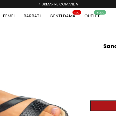
⭐ URMARIRE COMANDA
NOU
PROMO
FEMEI
BARBATI
GENTI DAMA
OUTLET
Sand